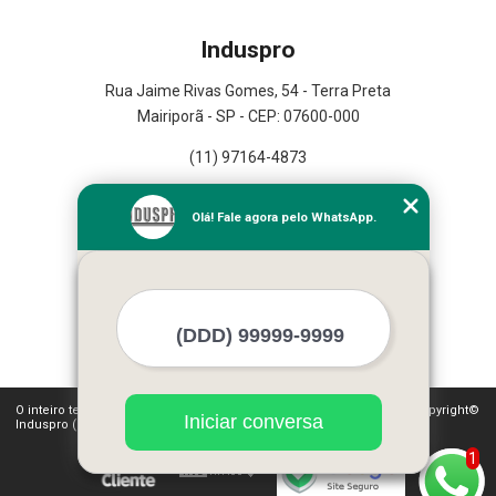
Induspro
Rua Jaime Rivas Gomes, 54 - Terra Preta
Mairiporã - SP - CEP: 07600-000
(11) 97164-4873
Home
Olá! Fale agora pelo WhatsApp.
Empresa
Missão
Serviços
Contato
Mapa do site
Mais Serviços
O inteiro teor deste site está sujeito à proteção de direitos autorais. Copyright©
Iniciar conversa
Induspro (Lei 9610 de 19/02/1998)
1