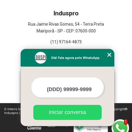
Induspro
Rua Jaime Rivas Gomes, 54 - Terra Preta
Mairiporã - SP - CEP: 07600-000
(11) 97164-4873
Home
Olá! Fale agora pelo WhatsApp.
Empresa
Missão
Serviços
Contato
Mapa do site
Mais Serviços
O inteiro teor deste site está sujeito à proteção de direitos autorais. Copyright©
Iniciar conversa
Induspro (Lei 9610 de 19/02/1998)
1