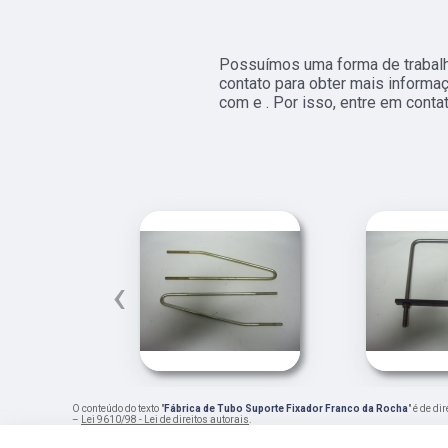
Possuímos uma forma de trabalh
contato para obter mais informa
com e . Por isso, entre em conta
‹
O conteúdo do texto "
Fábrica de Tubo Suporte Fixador Franco da Rocha
" é de d
–
Lei 9610/98 - Lei de direitos autorais
.