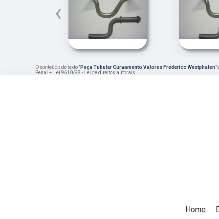
‹
O conteúdo do texto "
Peça Tubular Curvamento Valores Frederico Westphalen
"
Penal –
Lei 9610/98 - Lei de direitos autorais
.
Home