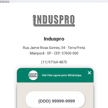
autorais
.
Induspro
Rua Jaime Rivas Gomes, 54 - Terra Preta
Mairiporã - SP - CEP: 07600-000
(11) 97164-4873
Home
Olá! Fale agora pelo WhatsApp.
Empresa
Missão
Serviços
Contato
Mapa do site
Mais Serviços