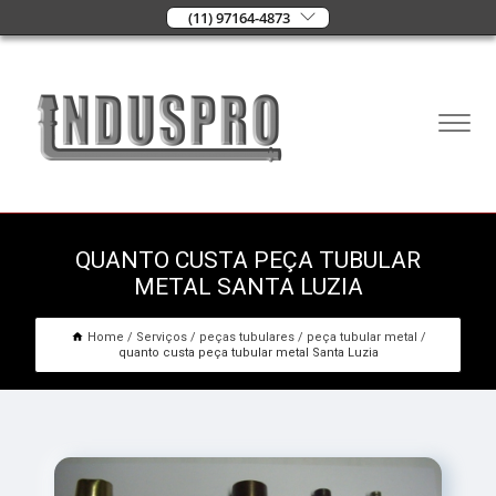
(11) 97164-4873
QUANTO CUSTA PEÇA TUBULAR
METAL SANTA LUZIA
Home
Serviços
peças tubulares
peça tubular metal
quanto custa peça tubular metal Santa Luzia