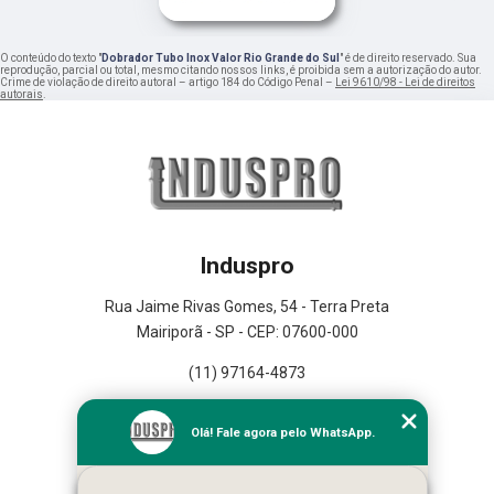
O conteúdo do texto "
Dobrador Tubo Inox Valor Rio Grande do Sul
" é de direito reservado. Sua
reprodução, parcial ou total, mesmo citando nossos links, é proibida sem a autorização do autor.
Crime de violação de direito autoral – artigo 184 do Código Penal –
Lei 9610/98 - Lei de direitos
autorais
.
Induspro
Rua Jaime Rivas Gomes, 54 - Terra Preta
Mairiporã - SP - CEP: 07600-000
(11) 97164-4873
Home
Olá! Fale agora pelo WhatsApp.
Empresa
Missão
Serviços