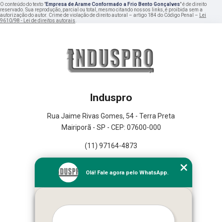
O conteúdo do texto "
Empresa de Arame Conformado a Frio Bento Gonçalves
" é de direito
reservado. Sua reprodução, parcial ou total, mesmo citando nossos links, é proibida sem a
autorização do autor. Crime de violação de direito autoral – artigo 184 do Código Penal –
Lei
9610/98 - Lei de direitos autorais
.
Induspro
Rua Jaime Rivas Gomes, 54 - Terra Preta
Mairiporã - SP - CEP: 07600-000
(11) 97164-4873
Home
Olá! Fale agora pelo WhatsApp.
Empresa
Missão
Serviços
Contato
Mapa do site