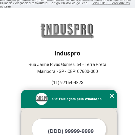
Crime de violação de direito autoral – artigo 184 do Código Penal –
Lei 9610/98 - Lei de direitos
autorais
.
Induspro
Rua Jaime Rivas Gomes, 54 - Terra Preta
Mairiporã - SP - CEP: 07600-000
(11) 97164-4873
Home
Olá! Fale agora pelo WhatsApp.
Empresa
Missão
Serviços
Contato
Mapa do site